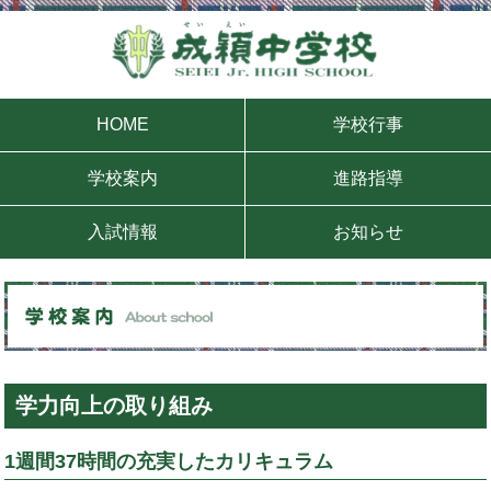
HOME
学校行事
学校案内
進路指導
入試情報
お知らせ
学力向上の取り組み
1週間37時間の充実したカリキュラム